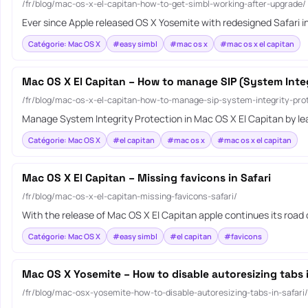
/fr/blog/mac-os-x-el-capitan-how-to-get-simbl-working-after-upgrade/
Ever since Apple released OS X Yosemite with redesigned Safari in
Catégorie: Mac OS X
#easy simbl
#mac os x
#mac os x el capitan
Mac OS X El Capitan – How to manage SIP (System Integ
/fr/blog/mac-os-x-el-capitan-how-to-manage-sip-system-integrity-prot
Manage System Integrity Protection in Mac OS X El Capitan by le
Catégorie: Mac OS X
#el capitan
#mac os x
#mac os x el capitan
Mac OS X El Capitan – Missing favicons in Safari
/fr/blog/mac-os-x-el-capitan-missing-favicons-safari/
With the release of Mac OS X El Capitan apple continues its road
Catégorie: Mac OS X
#easy simbl
#el capitan
#favicons
Mac OS X Yosemite – How to disable autoresizing tabs i
/fr/blog/mac-osx-yosemite-how-to-disable-autoresizing-tabs-in-safari/