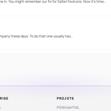
in. You might remember our fix for Safari FavIcons. Now it’s time…
ompany these days. To do that one usually has…
RISE
PROJETS
s
PSWriteHTML