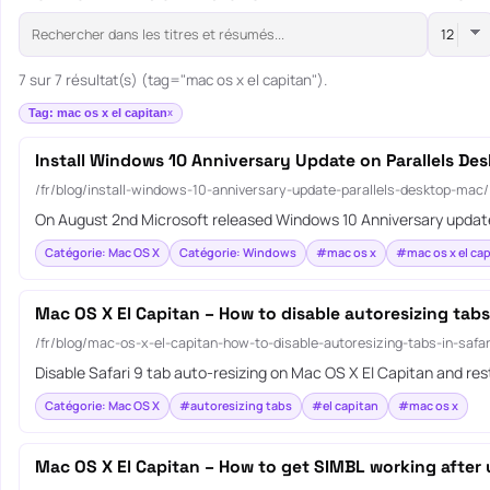
7 sur 7 résultat(s) (tag="mac os x el capitan").
Tag: mac os x el capitan
Install Windows 10 Anniversary Update on Parallels De
/fr/blog/install-windows-10-anniversary-update-parallels-desktop-mac/
On August 2nd Microsoft released Windows 10 Anniversary update
Catégorie: Mac OS X
Catégorie: Windows
#mac os x
#mac os x el cap
Mac OS X El Capitan – How to disable autoresizing tabs 
/fr/blog/mac-os-x-el-capitan-how-to-disable-autoresizing-tabs-in-safar
Disable Safari 9 tab auto-resizing on Mac OS X El Capitan and r
Catégorie: Mac OS X
#autoresizing tabs
#el capitan
#mac os x
Mac OS X El Capitan – How to get SIMBL working after