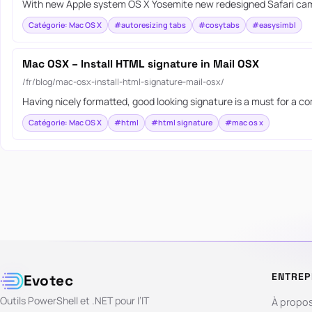
With new Apple system OS X Yosemite new redesigned Safari came 
Catégorie: Mac OS X
#autoresizing tabs
#cosytabs
#easysimbl
Mac OSX – Install HTML signature in Mail OSX
/fr/blog/mac-osx-install-html-signature-mail-osx/
Having nicely formatted, good looking signature is a must for a c
Catégorie: Mac OS X
#html
#html signature
#mac os x
ENTREP
Evotec
Outils PowerShell et .NET pour l’IT
À propo