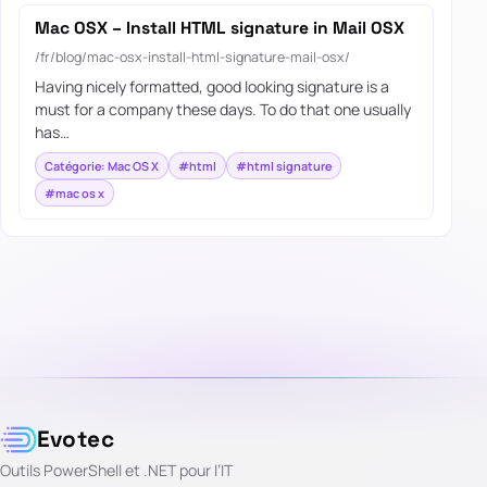
Mac OSX – Install HTML signature in Mail OSX
/fr/blog/mac-osx-install-html-signature-mail-osx/
Having nicely formatted, good looking signature is a
must for a company these days. To do that one usually
has…
Catégorie: Mac OS X
#html
#html signature
#mac os x
Evotec
Outils PowerShell et .NET pour l’IT