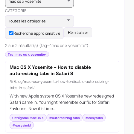
mac os x yosemite
CATÉGORIE
Toutes les catégories
Réinitialiser
Recherche approximative
2 sur 2 résultat(s) (tag="mac os x yosemite").
Tag: mac os x yosemite
Mac OS X Yosemite – How to disable
autoresizing tabs in Safari 8
/fr/blog/mac-osx-yosemite-how-to-disable-autoresizing-
tabs-in-safari/
With new Apple system OS X Yosemite new redesigned
Safari came in. You might remember our fix for Safari
FavIcons. Now it’s time…
Catégorie: Mac OS X
#autoresizing tabs
#cosytabs
#easysimbl