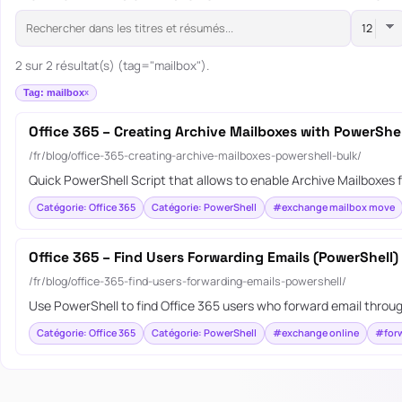
2 sur 2 résultat(s) (tag="mailbox").
Tag: mailbox
Office 365 – Creating Archive Mailboxes with PowerShel
/fr/blog/office-365-creating-archive-mailboxes-powershell-bulk/
Quick PowerShell Script that allows to enable Archive Mailboxes f
Catégorie: Office 365
Catégorie: PowerShell
#exchange mailbox move
Office 365 – Find Users Forwarding Emails (PowerShell)
/fr/blog/office-365-find-users-forwarding-emails-powershell/
Use PowerShell to find Office 365 users who forward email through
Catégorie: Office 365
Catégorie: PowerShell
#exchange online
#forw