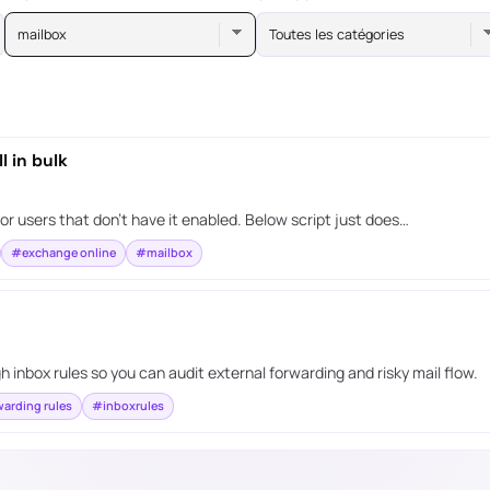
mailbox
Toutes les catégories
l in bulk
or users that don’t have it enabled. Below script just does…
#exchange online
#mailbox
 inbox rules so you can audit external forwarding and risky mail flow.
arding rules
#inboxrules