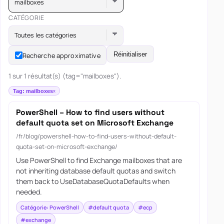
mailboxes
CATÉGORIE
Toutes les catégories
Réinitialiser
Recherche approximative
1 sur 1 résultat(s) (tag="mailboxes").
Tag: mailboxes
PowerShell – How to find users without
default quota set on Microsoft Exchange
/fr/blog/powershell-how-to-find-users-without-default-
quota-set-on-microsoft-exchange/
Use PowerShell to find Exchange mailboxes that are
not inheriting database default quotas and switch
them back to UseDatabaseQuotaDefaults when
needed.
Catégorie: PowerShell
#default quota
#ecp
#exchange