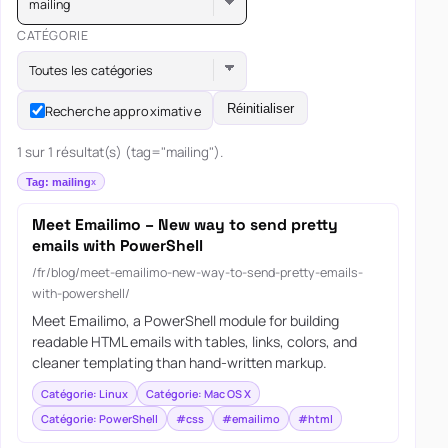
mailing
CATÉGORIE
Toutes les catégories
Réinitialiser
Recherche approximative
1 sur 1 résultat(s) (tag="mailing").
Tag: mailing
Meet Emailimo – New way to send pretty
emails with PowerShell
/fr/blog/meet-emailimo-new-way-to-send-pretty-emails-
with-powershell/
Meet Emailimo, a PowerShell module for building
readable HTML emails with tables, links, colors, and
cleaner templating than hand-written markup.
Catégorie: Linux
Catégorie: Mac OS X
Catégorie: PowerShell
#css
#emailimo
#html