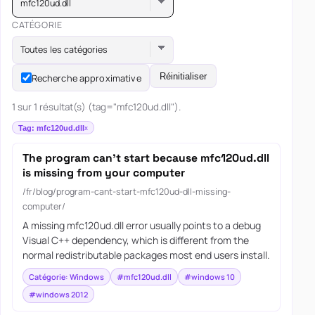
mfc120ud.dll
CATÉGORIE
Toutes les catégories
Réinitialiser
Recherche approximative
1 sur 1 résultat(s) (tag="mfc120ud.dll").
Tag: mfc120ud.dll
The program can’t start because mfc120ud.dll
is missing from your computer
/fr/blog/program-cant-start-mfc120ud-dll-missing-
computer/
A missing mfc120ud.dll error usually points to a debug
Visual C++ dependency, which is different from the
normal redistributable packages most end users install.
Catégorie: Windows
#mfc120ud.dll
#windows 10
#windows 2012