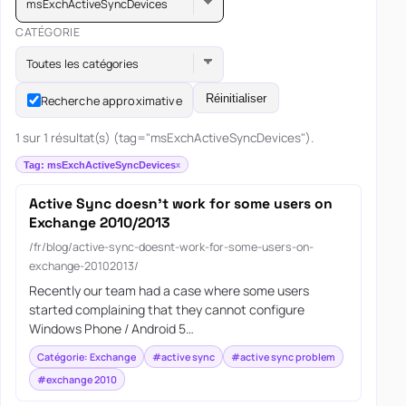
msExchActiveSyncDevices
CATÉGORIE
Toutes les catégories
Réinitialiser
Recherche approximative
1 sur 1 résultat(s) (tag="msExchActiveSyncDevices").
Tag: msExchActiveSyncDevices
Active Sync doesn’t work for some users on
Exchange 2010/2013
/fr/blog/active-sync-doesnt-work-for-some-users-on-
exchange-20102013/
Recently our team had a case where some users
started complaining that they cannot configure
Windows Phone / Android 5…
Catégorie: Exchange
#active sync
#active sync problem
#exchange 2010