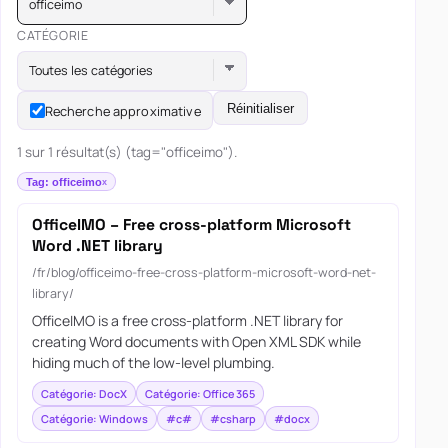
officeimo
CATÉGORIE
Toutes les catégories
Réinitialiser
Recherche approximative
1 sur 1 résultat(s) (tag="officeimo").
Tag: officeimo
OfficeIMO – Free cross-platform Microsoft
Word .NET library
/fr/blog/officeimo-free-cross-platform-microsoft-word-net-
library/
OfficeIMO is a free cross-platform .NET library for
creating Word documents with Open XML SDK while
hiding much of the low-level plumbing.
Catégorie: DocX
Catégorie: Office 365
Catégorie: Windows
#c#
#csharp
#docx