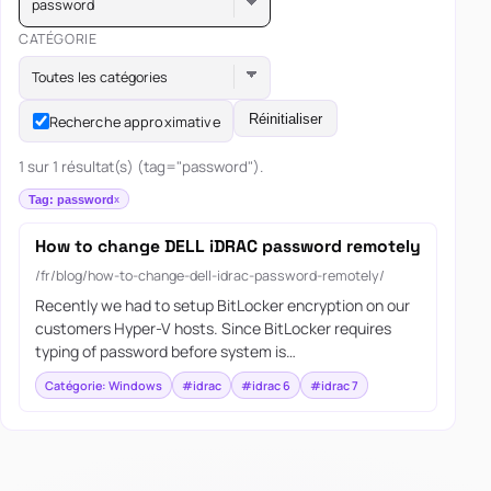
password
CATÉGORIE
Toutes les catégories
Réinitialiser
Recherche approximative
1 sur 1 résultat(s) (tag="password").
Tag: password
How to change DELL iDRAC password remotely
/fr/blog/how-to-change-dell-idrac-password-remotely/
Recently we had to setup BitLocker encryption on our
customers Hyper-V hosts. Since BitLocker requires
typing of password before system is…
Catégorie: Windows
#idrac
#idrac 6
#idrac 7