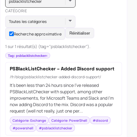
psblacklistchecker
CATÉGORIE
Toutes les catégories
Réinitialiser
Recherche approximative
1 sur 1 résultat(s) (tag="psblacklistchecker").
Tag: psblacklistchecker
PSBlackListChecker – Added Discord support
/fr/blog/psblacklistchecker-added-discord-support/
It’s been less than 24 hours since I’ve released
PSBlackListChecker with support, among other
improvements, for Microsoft Teams and Slack and I’m
now adding Discord to the mix. Discord was a popular
request (well not really, just one per...
Catégorie: Exchange
Catégorie: PowerShell
#discord
#powershell
#psblacklistchecker