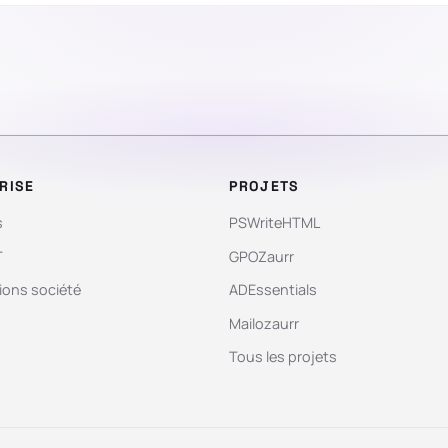
RISE
PROJETS
s
PSWriteHTML
T
GPOZaurr
ions société
ADEssentials
Mailozaurr
Tous les projets