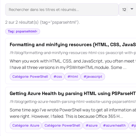
2 sur 2 résultat(s) (tag="psparsehtml").
Tag: psparsehtml
Formatting and minifying resources (HTML, CSS, JavaS
/fr/blog/formatting-and-minifying-resources-html-css-javascript-with-
When you work with HTML, CSS, and JavaScript, you often meet thr
I have all three versions in my PSWriteHTML module. Some ...
Catégorie: PowerShell
#css
#html
#javascript
Getting Azure Health by parsing HTML using PSParseH
/fr/blog/getting-azure-health-parsing-html-website-using-psparsehtml/
Some time ago I’ve wrote PowerShell way to get all information ab
were right. However, I failed. This is because Office 365 H...
Catégorie: Azure
Catégorie: PowerShell
#azure
#azure health
#p