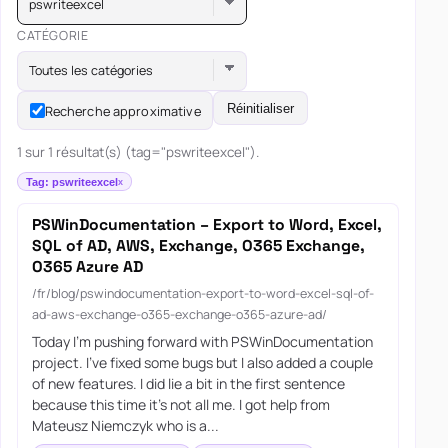
pswriteexcel
CATÉGORIE
Toutes les catégories
Réinitialiser
Recherche approximative
1 sur 1 résultat(s) (tag="pswriteexcel").
Tag: pswriteexcel
PSWinDocumentation – Export to Word, Excel,
SQL of AD, AWS, Exchange, O365 Exchange,
O365 Azure AD
/fr/blog/pswindocumentation-export-to-word-excel-sql-of-
ad-aws-exchange-o365-exchange-o365-azure-ad/
Today I’m pushing forward with PSWinDocumentation
project. I’ve fixed some bugs but I also added a couple
of new features. I did lie a bit in the first sentence
because this time it’s not all me. I got help from
Mateusz Niemczyk who is a...