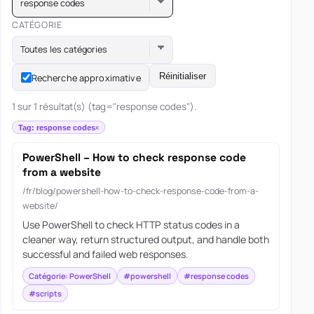
response codes
CATÉGORIE
Toutes les catégories
Réinitialiser
Recherche approximative
1 sur 1 résultat(s) (tag="response codes").
Tag: response codes
PowerShell – How to check response code
from a website
/fr/blog/powershell-how-to-check-response-code-from-a-
website/
Use PowerShell to check HTTP status codes in a
cleaner way, return structured output, and handle both
successful and failed web responses.
Catégorie: PowerShell
#powershell
#response codes
#scripts