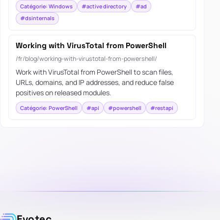
Catégorie: Windows
#active directory
#ad
#dsinternals
Working with VirusTotal from PowerShell
/fr/blog/working-with-virustotal-from-powershell/
Work with VirusTotal from PowerShell to scan files,
URLs, domains, and IP addresses, and reduce false
positives on released modules.
Catégorie: PowerShell
#api
#powershell
#restapi
Evotec