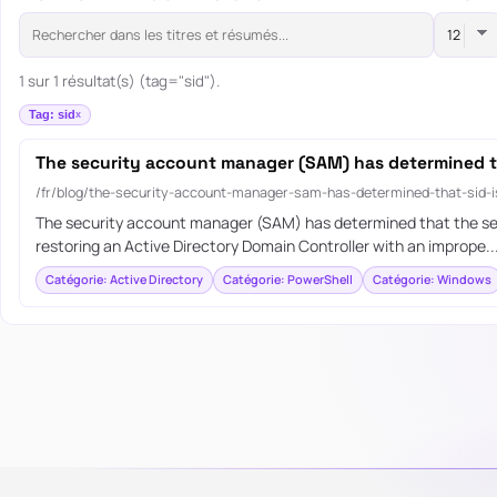
1 sur 1 résultat(s) (tag="sid").
Tag: sid
The security account manager (SAM) has determined tha
/fr/blog/the-security-account-manager-sam-has-determined-that-sid-is
The security account manager (SAM) has determined that the securi
restoring an Active Directory Domain Controller with an imprope..
Catégorie: Active Directory
Catégorie: PowerShell
Catégorie: Windows