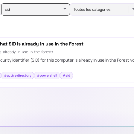
sid
Toutes les catégories
t SID is already in use in the Forest
-already-in-use-in-the-forest/
ty identifier (SID) for this computer is already in use in the Forest 
.
#active directory
#powershell
#sid