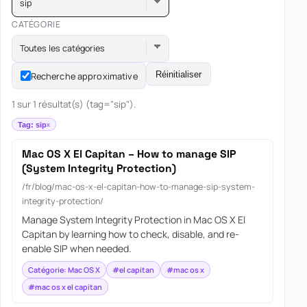
sip
CATÉGORIE
Toutes les catégories
Réinitialiser
Recherche approximative
1 sur 1 résultat(s) (tag="sip").
Tag: sip
Mac OS X El Capitan – How to manage SIP
(System Integrity Protection)
/fr/blog/mac-os-x-el-capitan-how-to-manage-sip-system-
integrity-protection/
Manage System Integrity Protection in Mac OS X El
Capitan by learning how to check, disable, and re-
enable SIP when needed.
Catégorie: Mac OS X
#el capitan
#mac os x
#mac os x el capitan