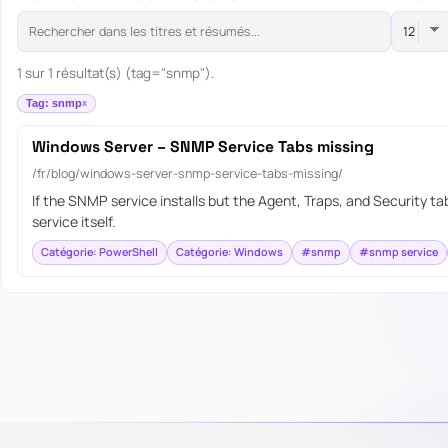
1 sur 1 résultat(s) (tag="snmp").
Tag: snmp
Windows Server – SNMP Service Tabs missing
/fr/blog/windows-server-snmp-service-tabs-missing/
If the SNMP service installs but the Agent, Traps, and Security 
service itself.
Catégorie: PowerShell
Catégorie: Windows
#snmp
#snmp service