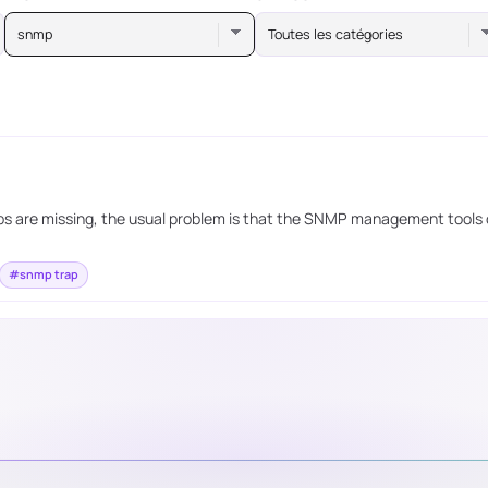
snmp
Toutes les catégories
tabs are missing, the usual problem is that the SNMP management tools
#snmp trap