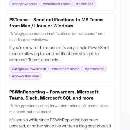
#adaptive cards
#microsoft teams
#office 365
PSTeams – Send notifications to MS Teams
from Mac / Linux or Windows
/fr/blog/psteams-send-notifications-to-ms-teams-from-
mac-linux-or-windows/
If you’re new to this module it’s very simple PowerShell
module allowing to send notifications straight to
Microsoft Teams channels….
Catégorie: PowerShell
#microsoft teams
#powershell
#powershell core
PSWinReporting – Forwarders, Microsoft
Teams, Slack, Microsoft SQL and more
/fr/blog/pswinreporting-forwarders-microsoft-teams-slack-
microsoft-sql-and-more/
It’s been a while since PSWinReporting has been
updated, or rather since I’ve written a blog post about it