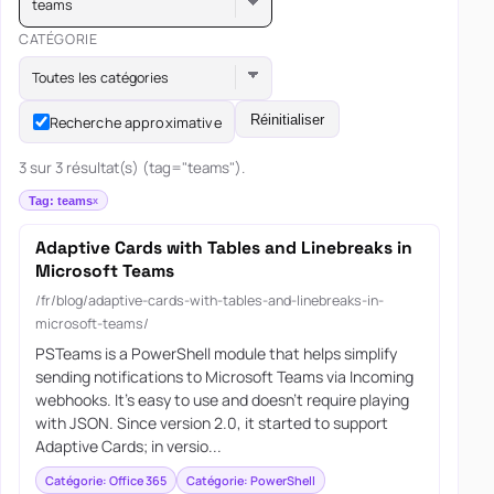
teams
CATÉGORIE
Toutes les catégories
Réinitialiser
Recherche approximative
3 sur 3 résultat(s) (tag="teams").
Tag: teams
Adaptive Cards with Tables and Linebreaks in
Microsoft Teams
/fr/blog/adaptive-cards-with-tables-and-linebreaks-in-
microsoft-teams/
PSTeams is a PowerShell module that helps simplify
sending notifications to Microsoft Teams via Incoming
webhooks. It’s easy to use and doesn’t require playing
with JSON. Since version 2.0, it started to support
Adaptive Cards; in versio...
Catégorie: Office 365
Catégorie: PowerShell