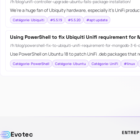
/fr/blog/unifi-controller-upgrade-ubuntu-fails-package-installation/
We’re a huge fan of Ubiquity hardware, especially it’s UniFi product
Catégorie: Ubiquiti
#5.5.19
#5.5.20
#apt update
Using PowerShell to fix Ubiquiti Unifi requirement fo
/fr/blog/powershell-fix-to-ubiquiti-unifi-requirement-for-mongodb-3-6-
Use PowerShell on Ubuntu 18 to patch UniFi .deb packages that 
Catégorie: PowerShell
Catégorie: Ubuntu
Catégorie: UniFi
#linux
ENTREP
Evotec