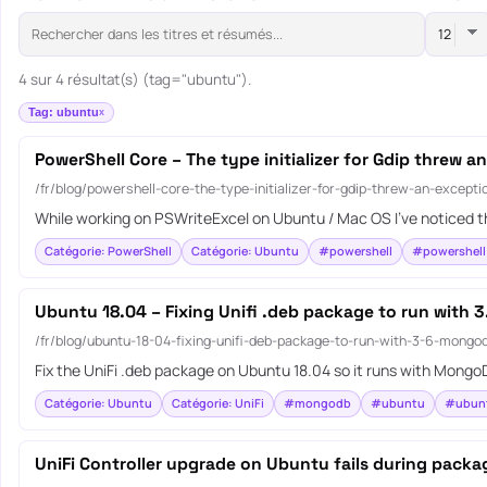
4 sur 4 résultat(s) (tag="ubuntu").
Tag: ubuntu
PowerShell Core – The type initializer for Gdip threw a
/fr/blog/powershell-core-the-type-initializer-for-gdip-threw-an-excepti
While working on PSWriteExcel on Ubuntu / Mac OS I’ve noticed t
Catégorie: PowerShell
Catégorie: Ubuntu
#powershell
#powershell
Ubuntu 18.04 – Fixing Unifi .deb package to run with
/fr/blog/ubuntu-18-04-fixing-unifi-deb-package-to-run-with-3-6-mongo
Fix the UniFi .deb package on Ubuntu 18.04 so it runs with Mongo
Catégorie: Ubuntu
Catégorie: UniFi
#mongodb
#ubuntu
#ubunt
UniFi Controller upgrade on Ubuntu fails during packag