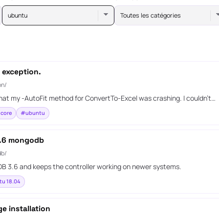
ubuntu
Toutes les catégories
n exception.
on/
hat my -AutoFit method for ConvertTo-Excel was crashing. I couldn’t…
 core
#ubuntu
 3.6 mongodb
db/
DB 3.6 and keeps the controller working on newer systems.
u 18.04
e installation