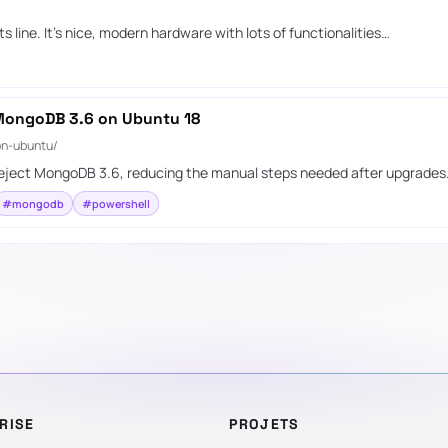
s line. It’s nice, modern hardware with lots of functionalities…
r MongoDB 3.6 on Ubuntu 18
on-ubuntu/
reject MongoDB 3.6, reducing the manual steps needed after upgrades
#mongodb
#powershell
RISE
PROJETS