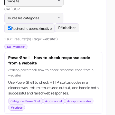
website
CATÉGORIE
Toutes les catégories
Réinitialiser
Recherche approximative
1 sur 1 résultat(s) (tag="website").
Tag: website
PowerShell – How to check response code
from a website
/fr/blog/powershell-how-to-check-response-code-from-a-
website/
Use PowerShell to check HTTP status codes in a
cleaner way, return structured output, and handle both
successful and failed web responses.
Catégorie: PowerShell
#powershell
#response codes
#scripts