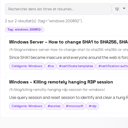
2 sur 2 résultat(s) (tag="windows 2008R2").
Tag: windows 2008R2
Windows Server – How to change SHA1 to SHA256, SHA38
/fr/blog/windows-server-how-to-change-sha1-to-sha256-sha384-or-sha51
Since SHA1 became insecure and everyone around the web is forc
Catégorie: Windows
#ca
#certificate templates
#certification auth
Windows – Killing remotely hanging RDP session
/fr/blog/killing-remotly-hanging-rdp-session-for-windows/
Use query session and reset session to identify and clear a hung
Catégorie: Windows
#evotec
#microsoft
#rdp