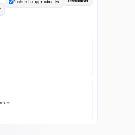
Réinitialiser
Recherche approximative
ocked.