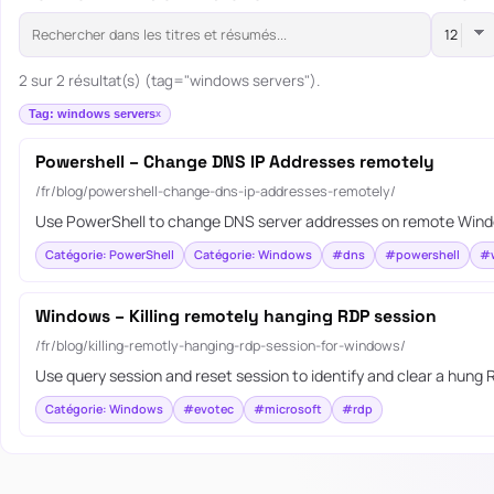
2 sur 2 résultat(s) (tag="windows servers").
Tag: windows servers
Powershell – Change DNS IP Addresses remotely
/fr/blog/powershell-change-dns-ip-addresses-remotely/
Use PowerShell to change DNS server addresses on remote Windows
Catégorie: PowerShell
Catégorie: Windows
#dns
#powershell
#
Windows – Killing remotely hanging RDP session
/fr/blog/killing-remotly-hanging-rdp-session-for-windows/
Use query session and reset session to identify and clear a hung
Catégorie: Windows
#evotec
#microsoft
#rdp