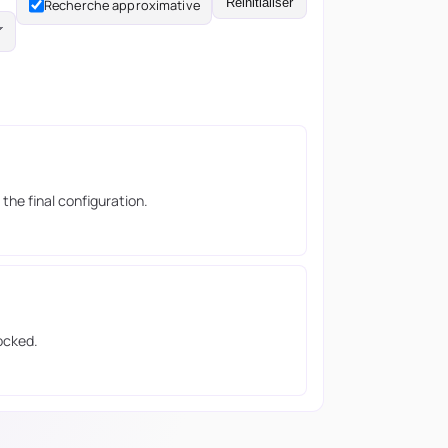
Réinitialiser
Recherche approximative
he final configuration.
ocked.