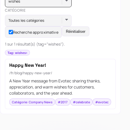
wishes
CATÉGORIE
Toutes les catégories
Réinitialiser
Recherche approximative
1 sur 1 résultat(s) (tag="wishes").
Tag: wishes
Happy New Year!
/fr/blog/happy-new-year/
A New Year message from Evotec sharing thanks,
appreciation, and warm wishes for customers,
collaborators, and the year ahead.
Catégorie: Company News
#2017
#celebrate
#evotec