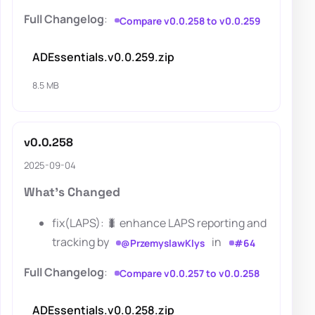
Full Changelog
:
Compare v0.0.258 to v0.0.259
ADEssentials.v0.0.259.zip
8.5 MB
v0.0.258
2025-09-04
What's Changed
fix(LAPS): 🐛 enhance LAPS reporting and
tracking by
in
@PrzemyslawKlys
#64
Full Changelog
:
Compare v0.0.257 to v0.0.258
ADEssentials.v0.0.258.zip