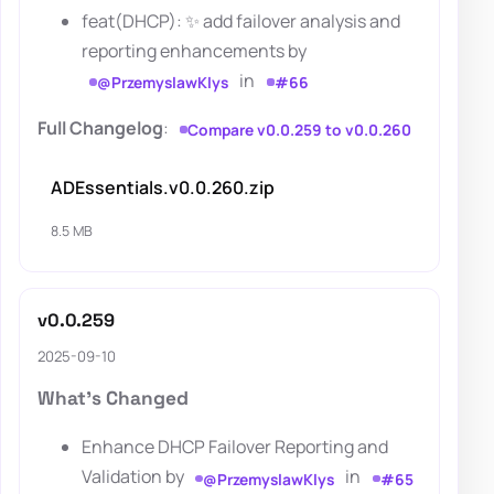
feat(DHCP): ✨ add failover analysis and
reporting enhancements by
in
@PrzemyslawKlys
#66
Full Changelog
:
Compare v0.0.259 to v0.0.260
ADEssentials.v0.0.260.zip
8.5 MB
v0.0.259
2025-09-10
What's Changed
Enhance DHCP Failover Reporting and
Validation by
in
@PrzemyslawKlys
#65