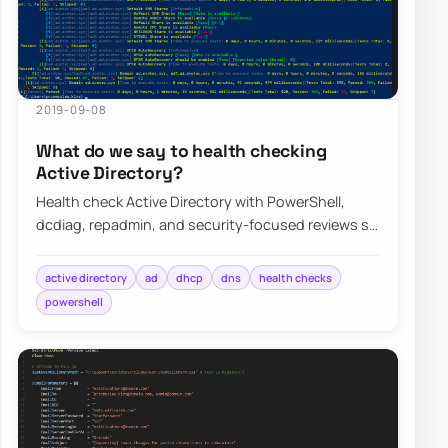
2019-09-08
What do we say to health checking
Active Directory?
Health check Active Directory with PowerShell,
dcdiag, repadmin, and security-focused reviews so
replication, DNS, DHCP, and GPO issues sur…
active directory
ad
dhcp
dns
health checks
powershell