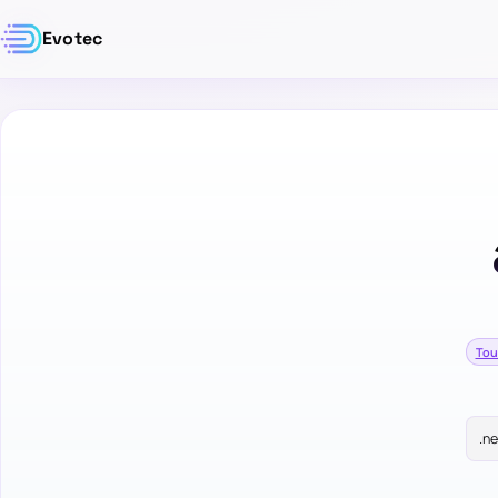
Evotec
Tou