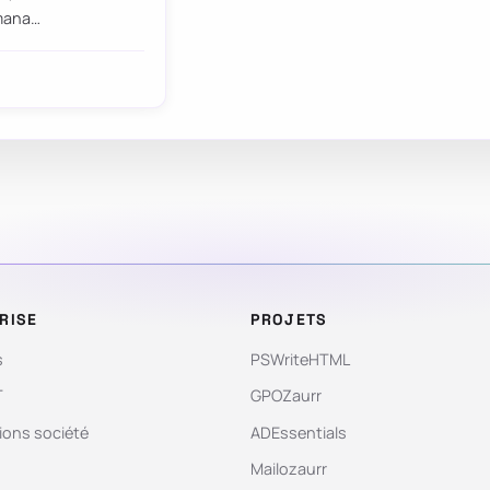
-mana…
RISE
PROJETS
s
PSWriteHTML
T
GPOZaurr
ions société
ADEssentials
Mailozaurr