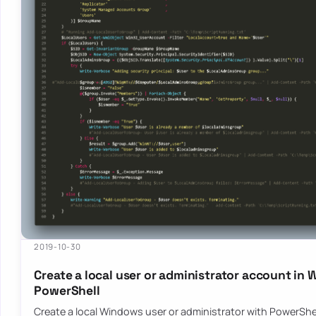
2019-10-30
Create a local user or administrator account in
PowerShell
Create a local Windows user or administrator with PowerShel