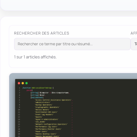
RECHERCHER DES ARTICLES
AF
1 sur 1 articles affichés.