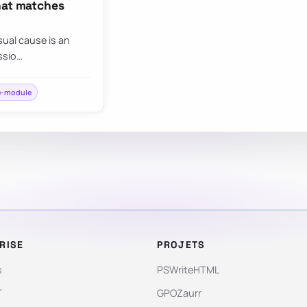
hat matches
sual cause is an
ssio…
e-module
RISE
PROJETS
s
PSWriteHTML
T
GPOZaurr