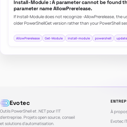
Install-Module : A parameter cannot be found t
parameter name AllowPrerelease.
If Install-Module does not recognize -AllowPrerelease, the u
older PowerShellGet version rather than your PowerShell se
AllowPrerelease
Get-Module
install-module
powershell
updat
ENTREP
Evotec
Outils PowerShell et .NET pour l’IT
À propo
d’entreprise. Projets open source, conseil
Evotec I
et solutions d’automatisation.