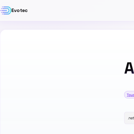
Evotec
A
Tous