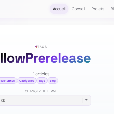
Accueil
Conseil
Projets
B
TAGS
llowPrerelease
1 articles
 les termes
Catégories
Tags
Blog
CHANGER DE TERME