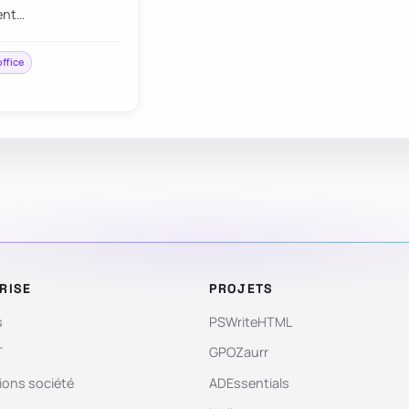
ent…
office
RISE
PROJETS
s
PSWriteHTML
T
GPOZaurr
ions société
ADEssentials