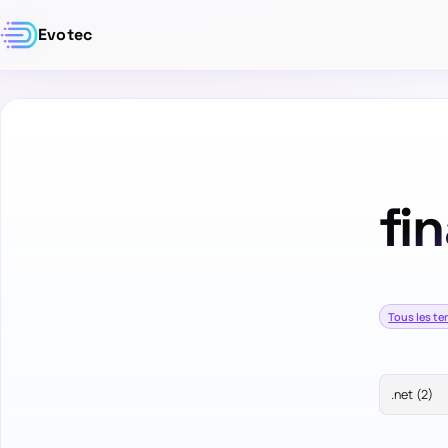
Evotec
fi
Tous les t