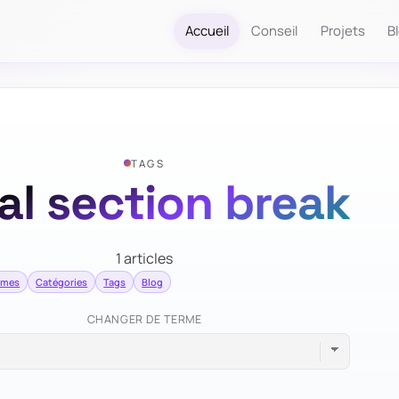
Accueil
Conseil
Projets
B
TAGS
nal section break
1 articles
ermes
Catégories
Tags
Blog
CHANGER DE TERME