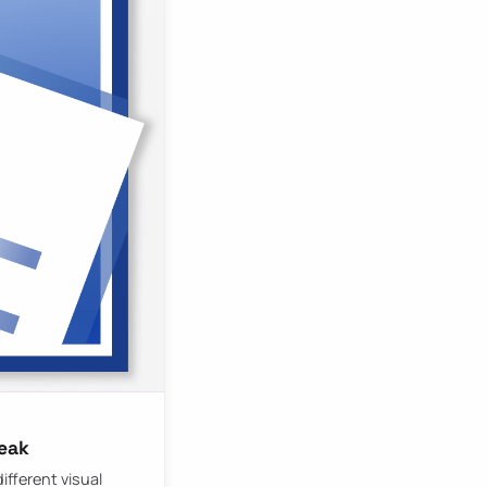
reak
ifferent visual