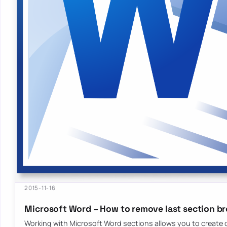
2015-11-16
Microsoft Word – How to remove last section b
Working with Microsoft Word sections allows you to create d