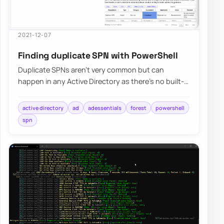
2021-12-07
Finding duplicate SPN with PowerShell
Duplicate SPNs aren’t very common but can
happen in any Active Directory as there’s no built-
in way that tracks and prevent duplicate SPN’s…
active directory
ad
adessentials
forest
powershell
spn