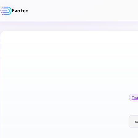
Evotec
Tou