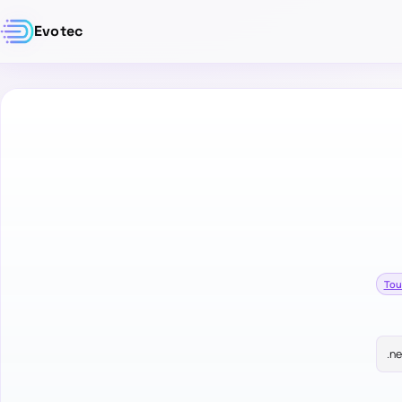
Evotec
Tou