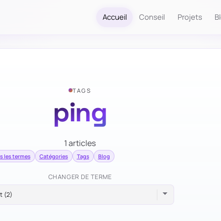
Accueil
Conseil
Projets
B
TAGS
ping
1 articles
s les termes
Catégories
Tags
Blog
CHANGER DE TERME