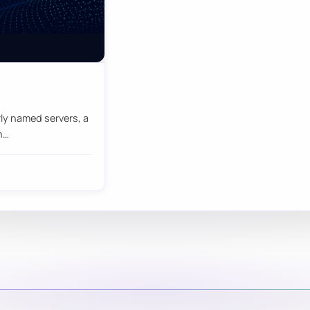
ly named servers, a
n…