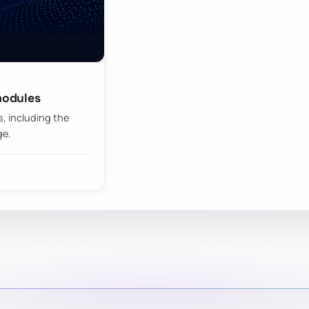
 modules
s, including the
ge.