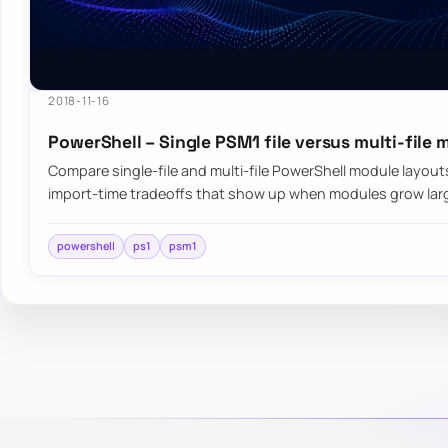
2018-11-16
PowerShell – Single PSM1 file versus multi-file
Compare single-file and multi-file PowerShell module layout
import-time tradeoffs that show up when modules grow lar
powershell
ps1
psm1