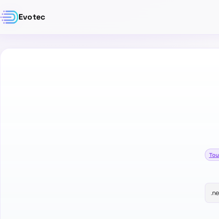
Evotec
Tou