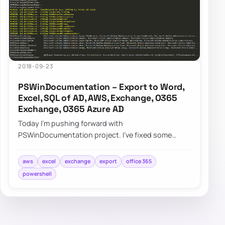
2018-09-23
PSWinDocumentation – Export to Word,
Excel, SQL of AD, AWS, Exchange, O365
Exchange, O365 Azure AD
Today I’m pushing forward with
PSWinDocumentation project. I’ve fixed some
bugs but I also added a couple of new features. I
did lie a bit…
aws
excel
exchange
export
office 365
powershell