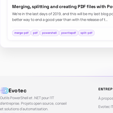
Merging, splitting and creating PDF files with P
We’re in the last days of 2019, and this will be my last blog p
better way to end a good year than with the release of t…
merge-pdf
pdf
powershell
pswritepdf
split-pdf
ENTREP
Evotec
Outils PowerShell et .NET pour l’IT
À propo
d’entreprise. Projets open source, conseil
Evotec I
et solutions d’automatisation.