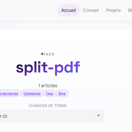
Accueil
Conseil
Projets
B
TAGS
split-pdf
1 articles
s les termes
Catégories
Tags
Blog
CHANGER DE TERME