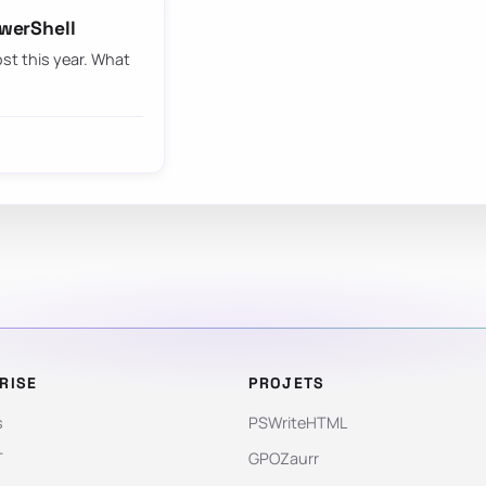
owerShell
ost this year. What
RISE
PROJETS
s
PSWriteHTML
T
GPOZaurr