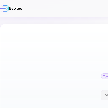
Evotec
Tou