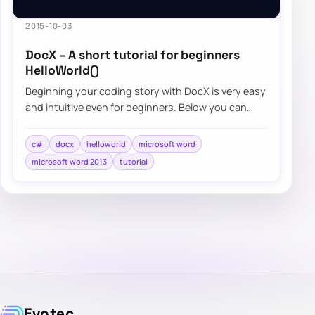
2015-10-03
DocX – A short tutorial for beginners
HelloWorld()
Beginning your coding story with DocX is very easy
and intuitive even for beginners. Below you can
find a quick overview…
c#
docx
helloworld
microsoft word
microsoft word 2013
tutorial
Evotec